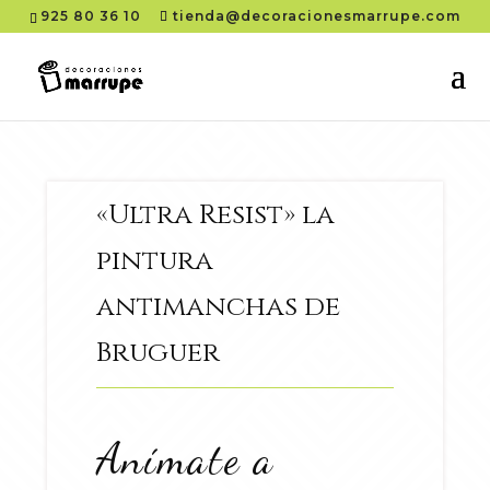
925 80 36 10
tienda@decoracionesmarrupe.com
«Ultra Resist» la
pintura
antimanchas de
Bruguer
Anímate a